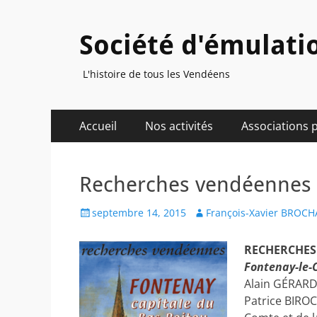
Société d'émulati
L'histoire de tous les Vendéens
Menu
Aller
Accueil
Nos activités
Associations 
au
principal
contenu
Recherches vendéennes 
Posted
Author
septembre 14, 2015
François-Xavier BROC
on
RECHERCHES 
Fontenay-le-
Alain GÉRARD,
Patrice BIROC