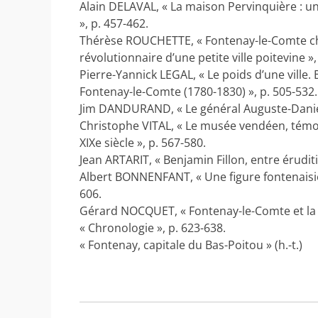
Alain DELAVAL, « La maison Pervinquière : u
», p. 457-462.
Thérèse ROUCHETTE, « Fontenay-le-Comte che
révolutionnaire d’une petite ville poitevine »,
Pierre-Yannick LEGAL, « Le poids d’une ville
Fontenay-le-Comte (1780-1830) », p. 505-532.
Jim DANDURAND, « Le général Auguste-Daniel 
Christophe VITAL, « Le musée vendéen, témo
XIXe siècle », p. 567-580.
Jean ARTARIT, « Benjamin Fillon, entre éruditi
Albert BONNENFANT, « Une figure fontenaisie
606.
Gérard NOCQUET, « Fontenay-le-Comte et la 
« Chronologie », p. 623-638.
« Fontenay, capitale du Bas-Poitou » (h.-t.)