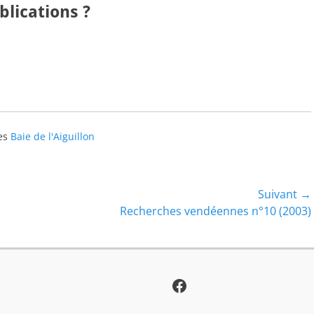
lications ?
es
Baie de l'Aiguillon
Suivant →
Article
Recherches vendéennes n°10 (2003)
suivant :
Facebook