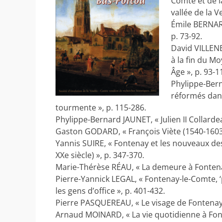
Comte et de l
vallée de la V
Émile BERNARD
p. 73-92.
David VILLENE
à la fin du M
Âge », p. 93-1
Phylippe-Bern
réformés dan
tourmente », p. 115-286.
Phylippe-Bernard JAUNET, « Julien II Collardeau
Gaston GODARD, « François Viète (1540-1603)
Yannis SUIRE, « Fontenay et les nouveaux de
XXe siècle) », p. 347-370.
Marie-Thérèse RÉAU, « La demeure à Fontenay-
Pierre-Yannick LEGAL, « Fontenay-le-Comte, ‘
les gens d’office », p. 401-432.
Pierre PASQUEREAU, « Le visage de Fontenay au
Arnaud MOINARD, « La vie quotidienne à Fon