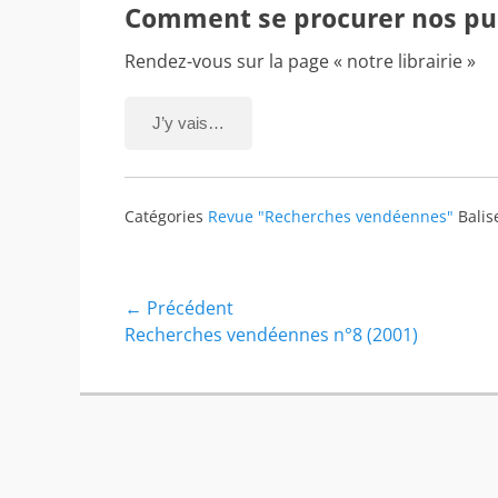
Comment se procurer nos pub
Rendez-vous sur la page « notre librairie »
J’y vais…
Catégories
Revue "Recherches vendéennes"
Balis
Navigation
← Précédent
Article
Recherches vendéennes n°8 (2001)
de
précédent :
l’article