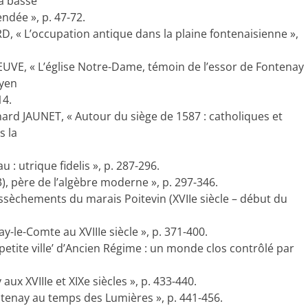
a basse
endée », p. 47-72.
, « L’occupation antique dans la plaine fontenaisienne »,
UVE, « L’église Notre-Dame, témoin de l’essor de Fontenay
oyen
14.
ard JAUNET, « Autour du siège de 1587 : catholiques et
s la
 : utrique fidelis », p. 287-296.
, père de l’algèbre moderne », p. 297-346.
ssèchements du marais Poitevin (XVIIe siècle – début du
le-Comte au XVIIIe siècle », p. 371-400.
petite ville’ d’Ancien Régime : un monde clos contrôlé par
x XVIIIe et XIXe siècles », p. 433-440.
tenay au temps des Lumières », p. 441-456.