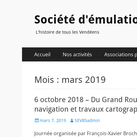
Société d'émulati
L'histoire de tous les Vendéens
Menu
Aller
Accueil
Nos activités
Associations 
au
principal
contenu
Mois :
mars 2019
6 octobre 2018 – Du Grand Routi
navigation et travaux cartogr
Posted
Author
mars 7, 2019
SEV85admin
on
Journée organisée par François-Xavier Broc