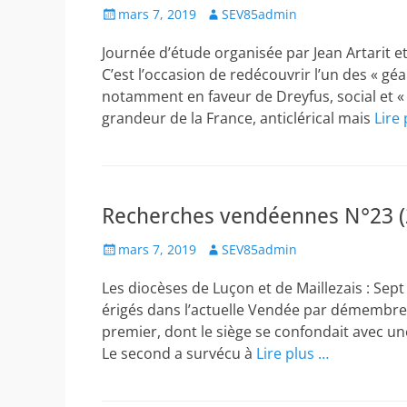
Posted
Author
mars 7, 2019
SEV85admin
on
Journée d’étude organisée par Jean Artarit 
C’est l’occasion de redécouvrir l’un des « géa
notamment en faveur de Dreyfus, social et « b
grandeur de la France, anticlérical mais
Lire
Recherches vendéennes N°23 (
Posted
Author
mars 7, 2019
SEV85admin
on
Les diocèses de Luçon et de Maillezais : Sep
érigés dans l’actuelle Vendée par démembrem
premier, dont le siège se confondait avec une
Le second a survécu à
Lire plus …