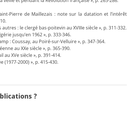
veille et pendant la Révolution française », p. 263-286.
t-Pierre de Maillezais : note sur la datation et l’intérêt
10.
tres : le clergé bas-poitevin au XVIIIe siècle », p. 311-332.
érie jusqu’en 1962 », p. 333-346.
mp : Coussay, au Poiré-sur-Velluire », p. 347-364.
enne au XXe siècle », p. 365-390.
 au XVe siècle », p. 391-414.
 (1977-2000) », p. 415-430.
lications ?