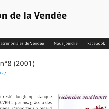
on de la Vendée
patrimoniales de Vendée
Nous joindre
Facebook
n°8 (2001)
HARD
st restée longtemps statique
u CVRH a permis, grâce à des
oriens, d’apporter un regard