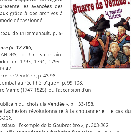
 présente les avancées des
vaux grâce à des archives à
un mode dépassionné
âteau de L’Hermenault, p. 5-
ire (p. 17-286)
ANDRY, « Un volontaire
ndée en 1793, 1794, 1795 :
19-42.
rre de Vendée », p. 43-98.
ombat au récit héroïque », p. 99-108.
re Mame (1747-1825), ou l’ascension d’un
icain qui choisit la Vendée », p. 133-158.
 l’adhésion révolutionnaire à la chouannerie : le cas du
9-202.
ssiaux : l’exemple de la Gaubretière », p. 203-262.