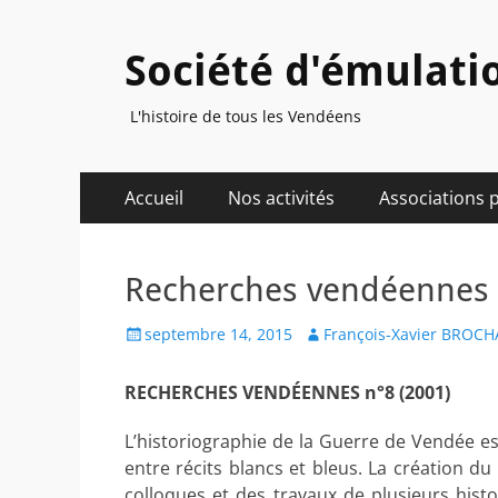
Société d'émulati
L'histoire de tous les Vendéens
Menu
Aller
Accueil
Nos activités
Associations 
au
principal
contenu
Recherches vendéennes 
Posted
Author
septembre 14, 2015
François-Xavier BROC
on
RECHERCHES VENDÉENNES n°8 (2001)
L’historiographie de la Guerre de Vendée e
entre récits blancs et bleus. La création d
colloques et des travaux de plusieurs hist