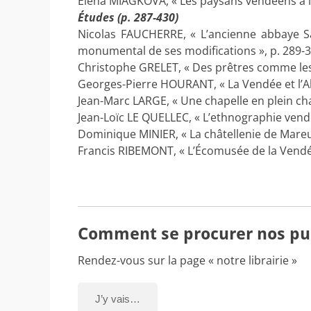
Éléna MIAGKOVA, « Les paysans vendéens à la 
Études (p. 287-430)
Nicolas FAUCHERRE, « L’ancienne abbaye Sain
monumental de ses modifications », p. 289-3
Christophe GRELET, « Des prêtres comme les au
Georges-Pierre HOURANT, « La Vendée et l’Alg
Jean-Marc LARGE, « Une chapelle en plein cha
Jean-Loïc LE QUELLEC, « L’ethnographie vendé
Dominique MINIER, « La châtellenie de Mareuil
Francis RIBEMONT, « L’Écomusée de la Vendée
Comment se procurer nos pub
Rendez-vous sur la page « notre librairie »
J’y vais…