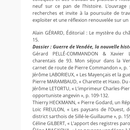
neuf sur ce pan de l’histoire. L’ouvrage
recherches et invite à la poursuite de tra
exploiter et une réflexion renouvelée sur 
Alain GÉRARD, Éditorial : Le mystère du ch
15.
Dossier : Guerre de Vendée, la nouvelle histo
Gérard PELLÉ-COMMANDON & Xavier L
charentais de 93. Mon séjour dans la Ve
carnet de route de Pierre Commandon », p. 
Jérôme LABORIEUX, « Les Mayençais et la gue
Pierre MARAMBAUD, « Charette et Haxo. Du c
Jérôme LETORTU, « L’imprimeur Charles-Pier
opportuniste angevin », p. 109-132.
Thierry HECKMANN, « Pierre Godard, un Républ
Loïc FREULON, « Les paysans de l’Ouest, de
district sarthois de Sillé-le-Guillaume », p. 15
Céline GILBERT, « L’apport des registres paroi